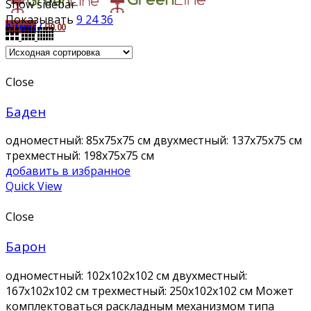
Show sidebar
Показывать
9
24
36
0
items
/
₽
0.00
Close
Баден
одноместный: 85x75x75 см двухместный: 137х75х75 см
трехместный: 198x75x75 см
добавить в избранное
Quick View
Close
Барон
одноместный: 102x102x102 см двухместный:
167х102х102 см трехместный: 250х102х102 см Может
комплектоваться раскладным механизмом типа